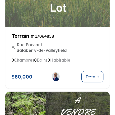
Terrain
# 17064858
Rue Poissant
Salaberry-de-Valleyfield
0
Chambres
0
Bains
0
Habitable
$80,000
Details