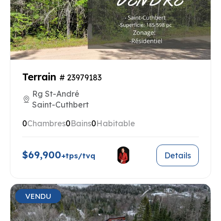
Terrain
# 23979183
Rg St-André
Saint-Cuthbert
0
Chambres
0
Bains
0
Habitable
$69,900
Details
+tps/tvq
VENDU