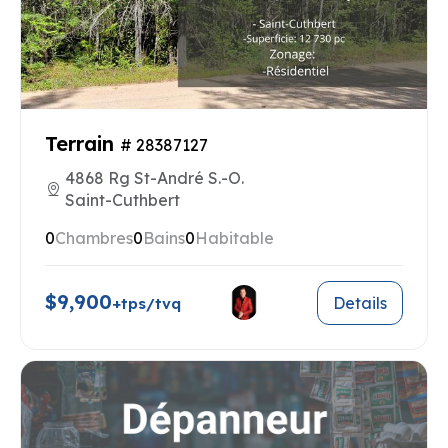
Terrain
# 28387127
4868 Rg St-André S.-O.
Saint-Cuthbert
0
Chambres
0
Bains
0
Habitable
$9,900
Details
+tps/tvq