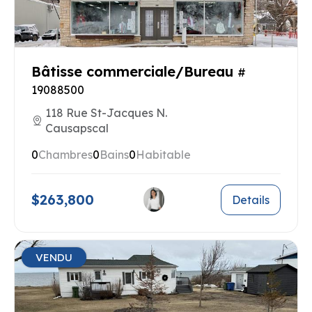
Bâtisse commerciale/Bureau
#
19088500
118 Rue St-Jacques N.
Causapscal
0
Chambres
0
Bains
0
Habitable
$263,800
Details
VENDU