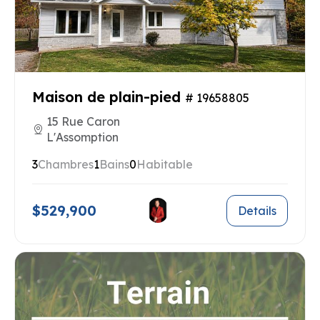
Maison de plain-pied
# 19658805
15 Rue Caron
L'Assomption
3
Chambres
1
Bains
0
Habitable
$529,900
Details