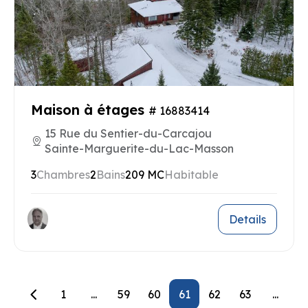
Maison à étages
# 16883414
15 Rue du Sentier-du-Carcajou
Sainte-Marguerite-du-Lac-Masson
3
Chambres
2
Bains
209 MC
Habitable
Details
1
...
59
60
61
62
63
...