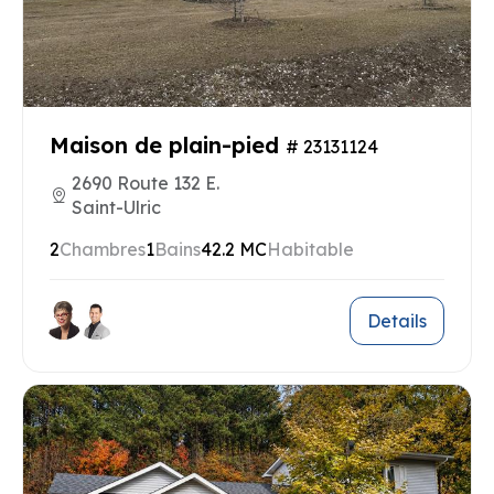
Maison de plain-pied
# 23131124
2690 Route 132 E.
Saint-Ulric
2
Chambres
1
Bains
42.2 MC
Habitable
Details