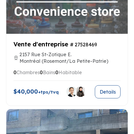
Vente d'entreprise
# 27528469
2157 Rue St-Zotique E.
Montréal (Rosemont/La Petite-Patrie)
0
Chambres
0
Bains
0
Habitable
$40,000
Details
+tps/tvq