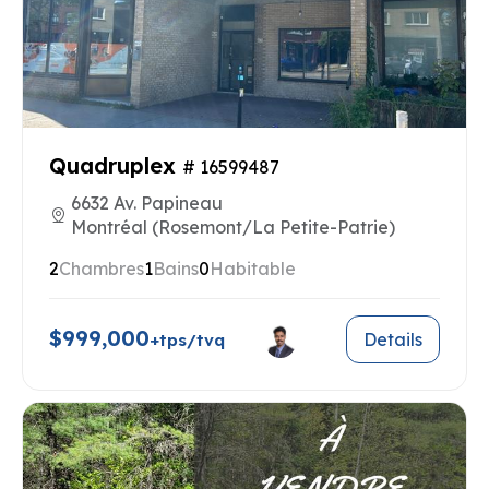
Quadruplex
# 16599487
6632 Av. Papineau
Montréal (Rosemont/La Petite-Patrie)
2
Chambres
1
Bains
0
Habitable
$999,000
Details
+tps/tvq