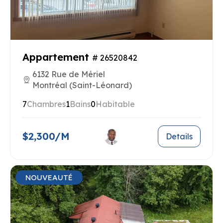
Appartement
# 26520842
6132 Rue de Mériel
Montréal (Saint-Léonard)
7
Chambres
1
Bains
0
Habitable
$2,300/M
Details
NOUVEAUTÉ