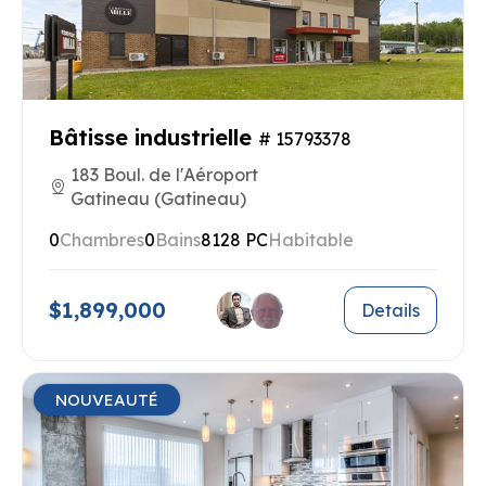
Bâtisse industrielle
# 15793378
183 Boul. de l'Aéroport
Gatineau (Gatineau)
0
Chambres
0
Bains
8128 PC
Habitable
$1,899,000
Details
NOUVEAUTÉ