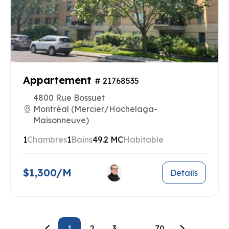
Appartement
# 21768535
4800 Rue Bossuet
Montréal (Mercier/Hochelaga-
Maisonneuve)
1
Chambres
1
Bains
49.2 MC
Habitable
$1,300/M
Details
1
2
3
...
70