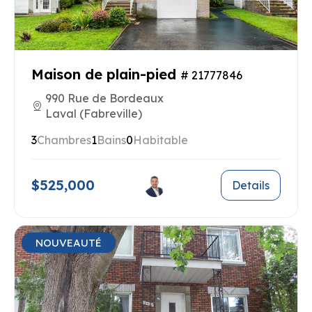
Maison de plain-pied
# 21777846
990 Rue de Bordeaux
Laval (Fabreville)
3
Chambres
1
Bains
0
Habitable
$525,000
Details
NOUVEAUTÉ