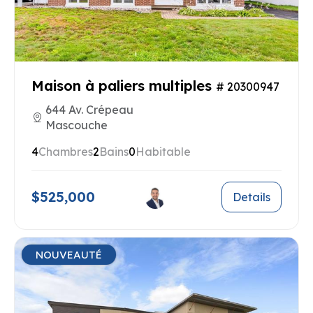
Maison à paliers multiples
# 20300947
644 Av. Crépeau
Mascouche
4
Chambres
2
Bains
0
Habitable
$525,000
Details
NOUVEAUTÉ