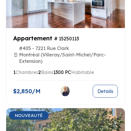
Appartement
# 15250113
#405 - 7221 Rue Clark
Montréal (Villeray/Saint-Michel/Parc-
Extension)
1
Chambres
2
Bains
1300 PC
Habitable
$2,850/M
Details
NOUVEAUTÉ