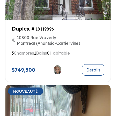
Duplex
# 18119896
10800 Rue Waverly
Montréal (Ahuntsic-Cartierville)
3
Chambres
1
Bains
0
Habitable
$749,500
Details
NOUVEAUTÉ