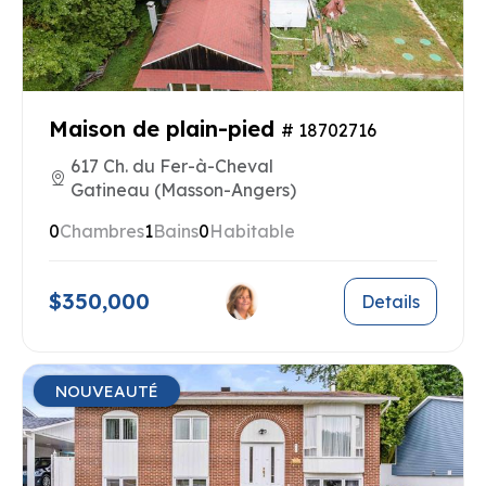
Maison de plain-pied
# 18702716
617 Ch. du Fer-à-Cheval
Gatineau (Masson-Angers)
0
Chambres
1
Bains
0
Habitable
$350,000
Details
NOUVEAUTÉ