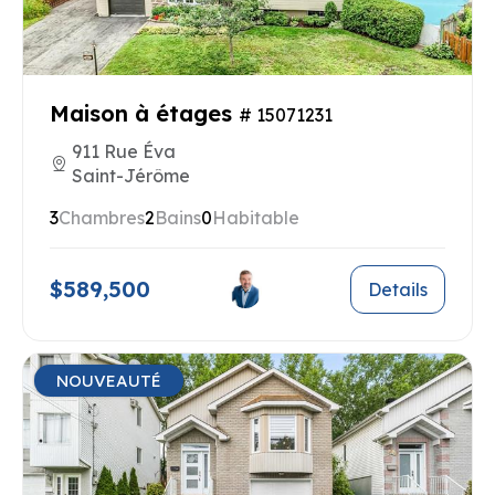
Maison à étages
# 15071231
911 Rue Éva
Saint-Jérôme
3
Chambres
2
Bains
0
Habitable
$589,500
Details
NOUVEAUTÉ