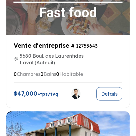
Vente d'entreprise
# 12755643
5680 Boul. des Laurentides
Laval (Auteuil)
0
Chambres
0
Bains
0
Habitable
$47,000
Details
+tps/tvq