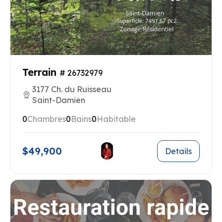
Terrain
# 26732979
3177 Ch. du Ruisseau
Saint-Damien
0
Chambres
0
Bains
0
Habitable
$49,900
Details