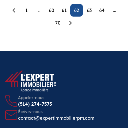
1
...
60
61
62
63
64
...
70
Appelez-nous
(514) 274-7575
Écrivez-nous
contact@expertimmobilierpm.com