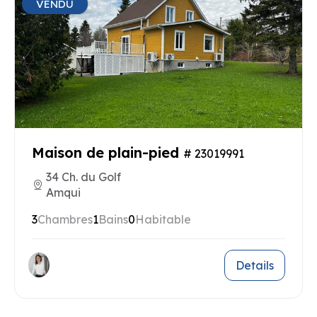
VENDU
Maison de plain-pied
# 23019991
34 Ch. du Golf
Amqui
3
Chambres
1
Bains
0
Habitable
Details