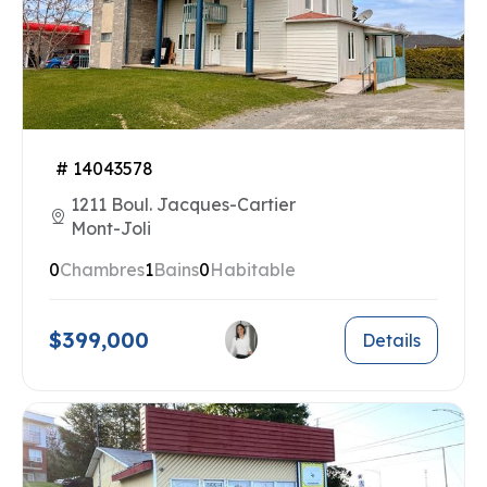
# 14043578
1211 Boul. Jacques-Cartier
Mont-Joli
0
Chambres
1
Bains
0
Habitable
$399,000
Details