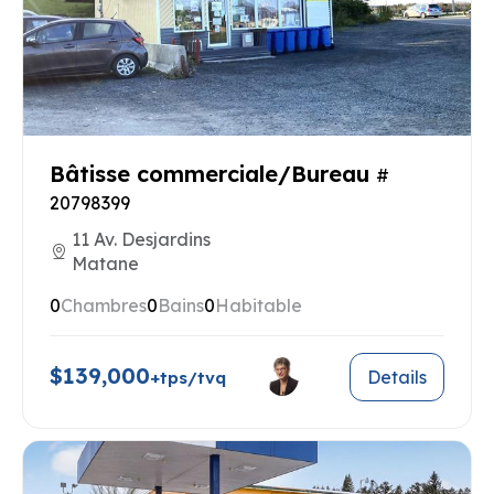
Bâtisse commerciale/Bureau
#
20798399
11 Av. Desjardins
Matane
0
Chambres
0
Bains
0
Habitable
$139,000
Details
+tps/tvq