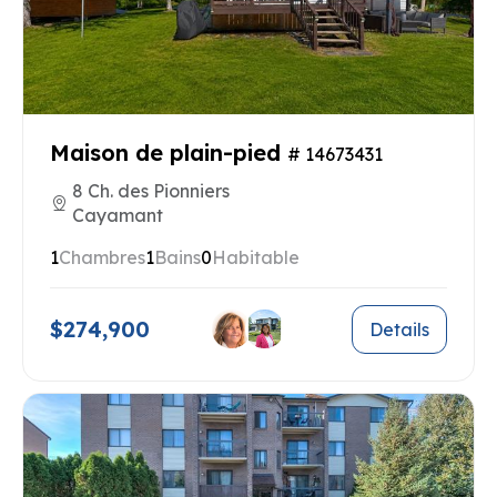
Maison de plain-pied
# 14673431
8 Ch. des Pionniers
Cayamant
1
Chambres
1
Bains
0
Habitable
$274,900
Details