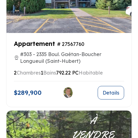
Appartement
# 27567760
#303 - 2335 Boul. Gaétan-Boucher
Longueuil (Saint-Hubert)
2
Chambres
1
Bains
792.22 PC
Habitable
$289,900
Details