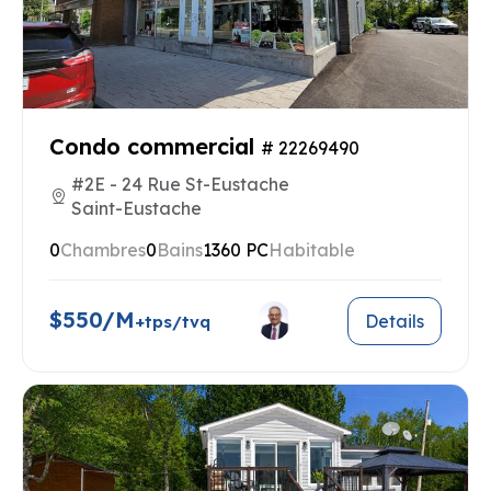
Condo commercial
# 22269490
#2E - 24 Rue St-Eustache
Saint-Eustache
0
Chambres
0
Bains
1360 PC
Habitable
$550/M
Details
+tps/tvq