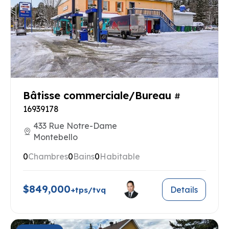
Bâtisse commerciale/Bureau
#
16939178
433 Rue Notre-Dame
Montebello
0
Chambres
0
Bains
0
Habitable
$849,000
Details
+tps/tvq