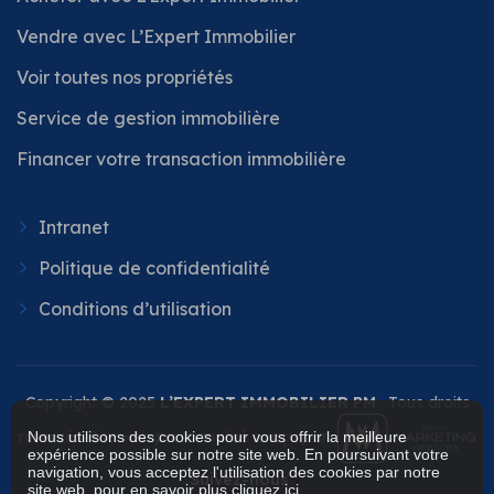
Vendre avec L’Expert Immobilier
Voir toutes nos propriétés
Service de gestion immobilière
Financer votre transaction immobilière
Intranet
Politique de confidentialité
Conditions d’utilisation
Copyright © 2025
L’EXPERT IMMOBILIER PM
. Tous droits
réservés. Site web personnalisé conçu par
Nous utilisons des cookies pour vous offrir la meilleure
expérience possible sur notre site web. En poursuivant votre
navigation, vous acceptez l'utilisation des cookies par notre
Suivez-nous
site web, pour en savoir plus
cliquez ici
.