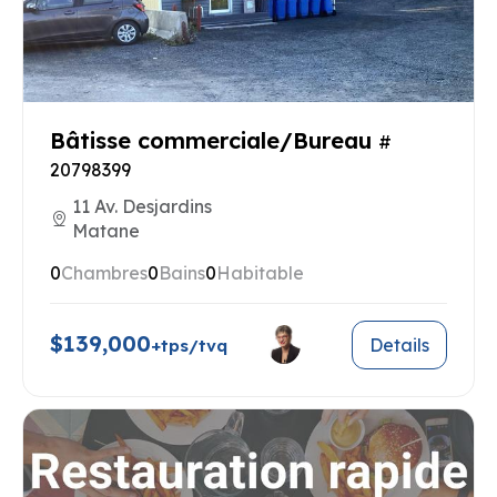
Bâtisse commerciale/Bureau
#
20798399
11 Av. Desjardins
Matane
0
Chambres
0
Bains
0
Habitable
$139,000
Details
+tps/tvq