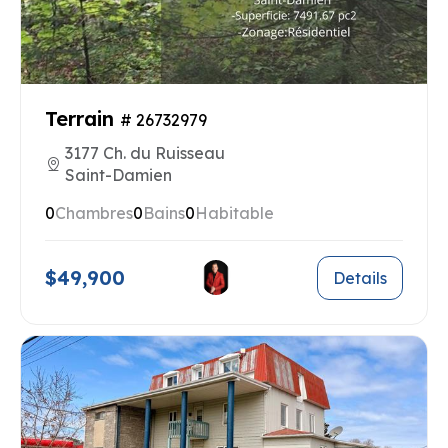
Terrain
# 26732979
3177 Ch. du Ruisseau
Saint-Damien
0
Chambres
0
Bains
0
Habitable
$49,900
Details