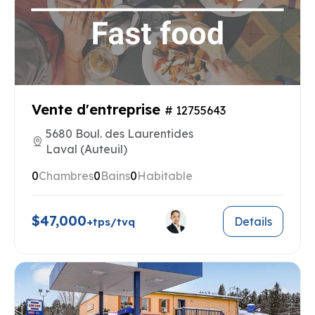
Vente d'entreprise
# 12755643
5680 Boul. des Laurentides
Laval (Auteuil)
0
Chambres
0
Bains
0
Habitable
$47,000
Details
+tps/tvq