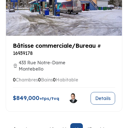
Bâtisse commerciale/Bureau
#
16939178
433 Rue Notre-Dame
Montebello
0
Chambres
0
Bains
0
Habitable
$849,000
Details
+tps/tvq