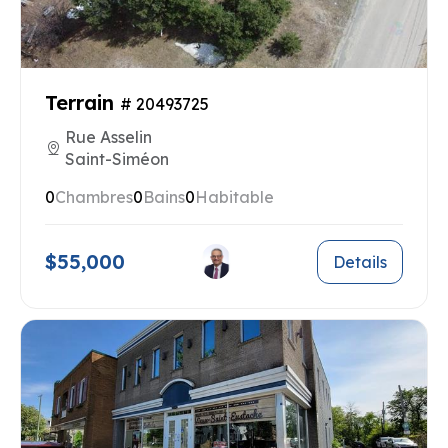
Terrain
# 20493725
Rue Asselin
Saint-Siméon
0
Chambres
0
Bains
0
Habitable
$55,000
Details