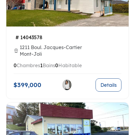
# 14043578
1211 Boul. Jacques-Cartier
Mont-Joli
0
Chambres
1
Bains
0
Habitable
$399,000
Details