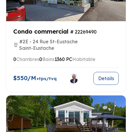
Condo commercial
# 22269490
#2E - 24 Rue St-Eustache
Saint-Eustache
0
Chambres
0
Bains
1360 PC
Habitable
$550/M
Details
+tps/tvq