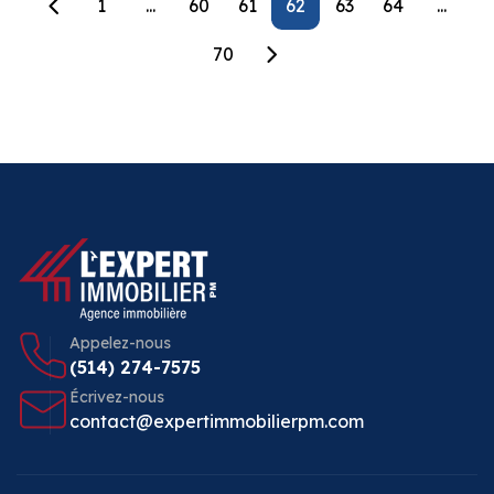
1
...
60
61
62
63
64
...
70
Appelez-nous
(514) 274-7575
Écrivez-nous
contact@expertimmobilierpm.com