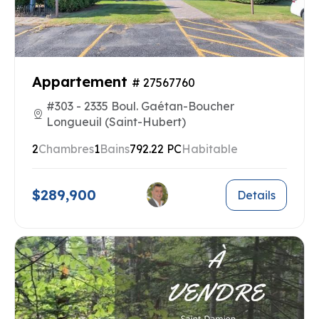
Appartement
# 27567760
#303 - 2335 Boul. Gaétan-Boucher
Longueuil (Saint-Hubert)
2
Chambres
1
Bains
792.22 PC
Habitable
$289,900
Details