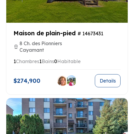
Maison de plain-pied
# 14673431
8 Ch. des Pionniers
Cayamant
1
Chambres
1
Bains
0
Habitable
$274,900
Details