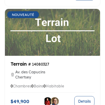
NOUVEAUTÉ
Terrain
# 14080327
Av. des Capucins
Chertsey
0
Chambres
0
Bains
0
Habitable
$49,900
Details