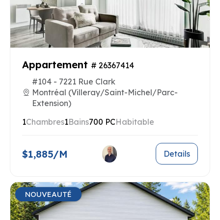
Appartement
# 26367414
#104 - 7221 Rue Clark
Montréal (Villeray/Saint-Michel/Parc-
Extension)
1
Chambres
1
Bains
700 PC
Habitable
$1,885/M
Details
NOUVEAUTÉ