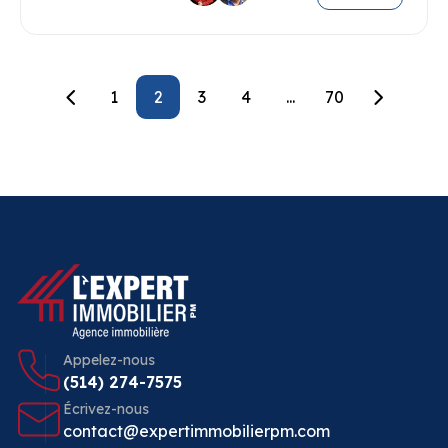
1
2
3
4
...
70
Appelez-nous
(514) 274-7575
Écrivez-nous
contact@expertimmobilierpm.com