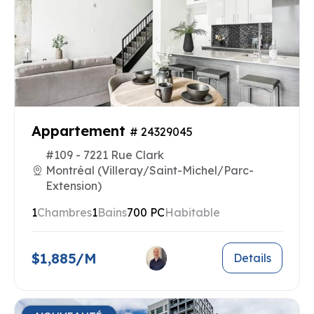
Appartement
# 24329045
#109 - 7221 Rue Clark
Montréal (Villeray/Saint-Michel/Parc-
Extension)
1
Chambres
1
Bains
700 PC
Habitable
$1,885/M
Details