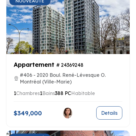
NOUVEAUTÉ
Appartement
# 24369248
#406 - 2020 Boul. René-Lévesque O.
Montréal (Ville-Marie)
1
Chambres
1
Bains
388 PC
Habitable
$349,000
Details