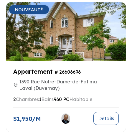
NOUVEAUTÉ
Appartement
# 26606696
1390 Rue Notre-Dame-de-Fatima
Laval (Duvernay)
2
Chambres
1
Bains
960 PC
Habitable
$1,950/M
Details