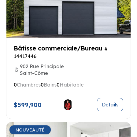
Bâtisse commerciale/Bureau
#
14417446
902 Rue Principale
Saint-Côme
0
Chambres
0
Bains
0
Habitable
$599,900
Details
NOUVEAUTÉ