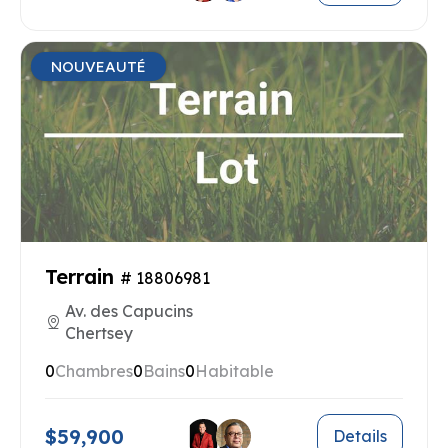
NOUVEAUTÉ
Terrain
# 18806981
Av. des Capucins
Chertsey
0
Chambres
0
Bains
0
Habitable
$59,900
Details