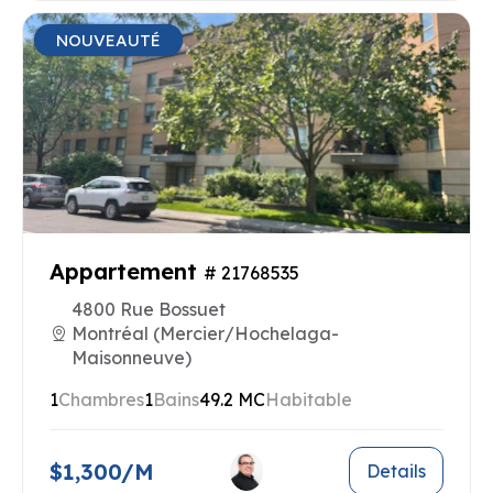
NOUVEAUTÉ
Appartement
# 21768535
4800 Rue Bossuet
Montréal (Mercier/Hochelaga-
Maisonneuve)
1
Chambres
1
Bains
49.2 MC
Habitable
$1,300/M
Details