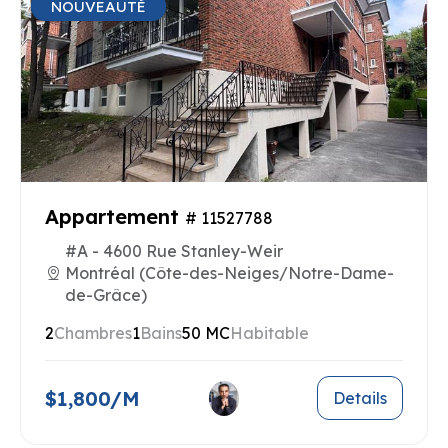
NOUVEAUTÉ
Appartement
# 11527788
#A - 4600 Rue Stanley-Weir
Montréal (Côte-des-Neiges/Notre-Dame-
de-Grâce)
2
Chambres
1
Bains
50 MC
Habitable
$1,800/M
Details