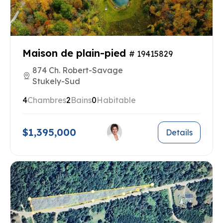
Maison de plain-pied
# 19415829
874 Ch. Robert-Savage
Stukely-Sud
4
Chambres
2
Bains
0
Habitable
$1,395,000
Details