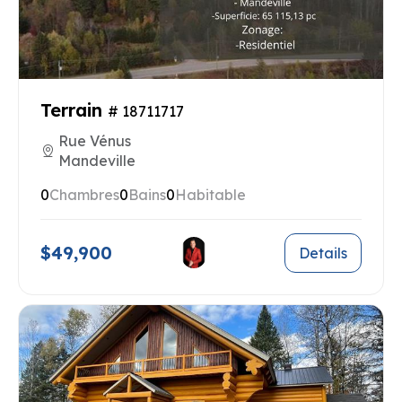
Terrain
# 18711717
Rue Vénus
Mandeville
0
Chambres
0
Bains
0
Habitable
$49,900
Details