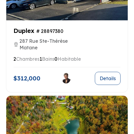
Duplex
# 28897380
287 Rue Ste-Thérèse
Matane
2
Chambres
1
Bains
0
Habitable
$312,000
Details