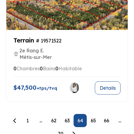
Terrain
# 19571522
2e Rang E.
Métis-sur-Mer
0
Chambres
0
Bains
0
Habitable
$47,500
Details
+tps/tvq
1
...
62
63
64
65
66
...
70