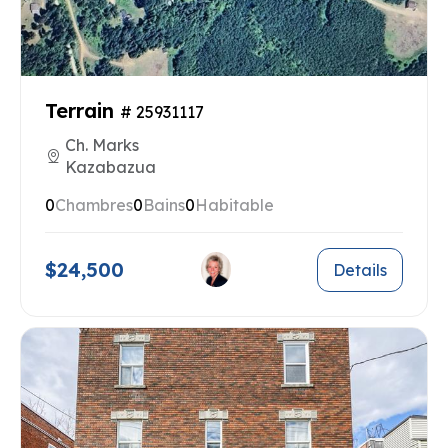
Terrain
# 25931117
Ch. Marks
Kazabazua
0
Chambres
0
Bains
0
Habitable
$24,500
Details