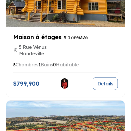
Maison à étages
# 17393326
5 Rue Vénus
Mandeville
3
Chambres
1
Bains
0
Habitable
$799,900
Details