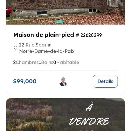
Maison de plain-pied
# 22628299
22 Rue Séguin
Notre-Dame-de-la-Paix
2
Chambres
1
Bains
0
Habitable
$99,000
Details