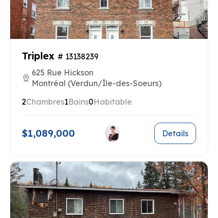
Triplex
# 13138239
625 Rue Hickson
Montréal (Verdun/Île-des-Soeurs)
2
Chambres
1
Bains
0
Habitable
$1,089,000
Details