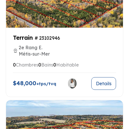
Terrain
# 23102946
2e Rang E.
Métis-sur-Mer
0
Chambres
0
Bains
0
Habitable
$48,000
Details
+tps/tvq