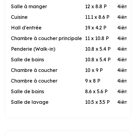
Salle à manger
12 x 8.8 P
4ième 
Cuisine
11.1 x 8.6 P
4ième 
Hall d'entrée
19 x 4.2 P
4ième 
Chambre à coucher principale
11 x 10.8 P
4ième 
Penderie (Walk-in)
10.8 x 5.4 P
4ième 
Salle de bains
10.8 x 5.4 P
4ième 
Chambre à coucher
10 x 9 P
4ième 
Chambre à coucher
9 x 8 P
4ième 
Salle de bains
8.6 x 5.6 P
4ième 
Salle de lavage
10.5 x 3.5 P
4ième 