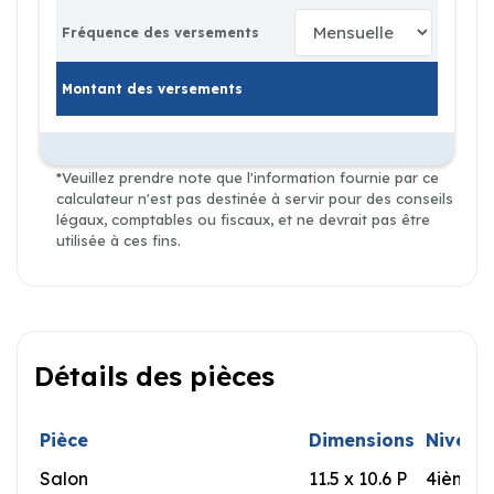
Fréquence des versements
Montant des versements
*Veuillez prendre note que l'information fournie par ce
calculateur n'est pas destinée à servir pour des conseils
légaux, comptables ou fiscaux, et ne devrait pas être
utilisée à ces fins.
Détails des pièces
Pièce
Dimensions
Niveau
Salon
11.5 x 10.6 P
4ième 