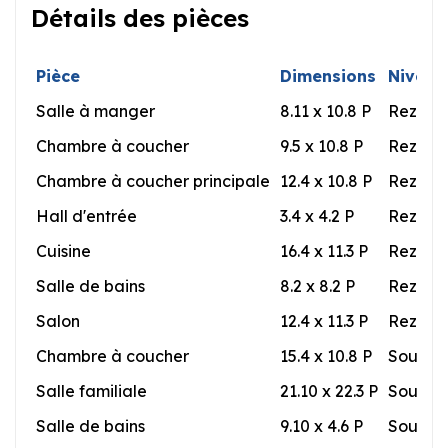
Détails des pièces
Pièce
Dimensions
Niveau
Salle à manger
8.11 x 10.8 P
Rez-de
Chambre à coucher
9.5 x 10.8 P
Rez-de
Chambre à coucher principale
12.4 x 10.8 P
Rez-de
Hall d'entrée
3.4 x 4.2 P
Rez-de
Cuisine
16.4 x 11.3 P
Rez-de
Salle de bains
8.2 x 8.2 P
Rez-de
Salon
12.4 x 11.3 P
Rez-de
Chambre à coucher
15.4 x 10.8 P
Sous-so
Salle familiale
21.10 x 22.3 P
Sous-so
Salle de bains
9.10 x 4.6 P
Sous-so