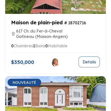
Maison de plain-pied
# 18702716
617 Ch. du Fer-à-Cheval
Gatineau (Masson-Angers)
0
Chambres
1
Bains
0
Habitable
$350,000
Details
NOUVEAUTÉ