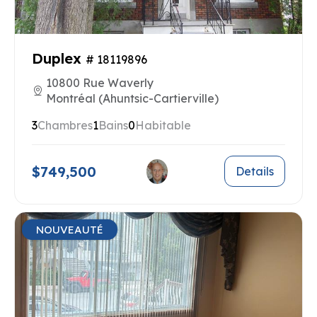
Duplex
# 18119896
10800 Rue Waverly
Montréal (Ahuntsic-Cartierville)
3
Chambres
1
Bains
0
Habitable
$749,500
Details
NOUVEAUTÉ