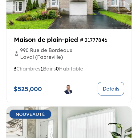
Maison de plain-pied
# 21777846
990 Rue de Bordeaux
Laval (Fabreville)
3
Chambres
1
Bains
0
Habitable
$525,000
Details
NOUVEAUTÉ