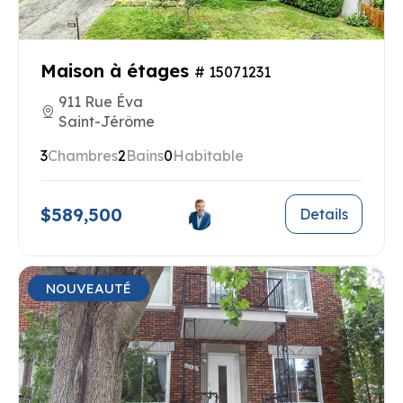
Maison à étages
# 15071231
911 Rue Éva
Saint-Jérôme
3
Chambres
2
Bains
0
Habitable
$589,500
Details
NOUVEAUTÉ