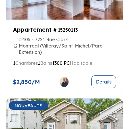
Appartement
# 15250113
#405 - 7221 Rue Clark
Montréal (Villeray/Saint-Michel/Parc-
Extension)
1
Chambres
1
Bains
1300 PC
Habitable
$2,850/M
Details
NOUVEAUTÉ