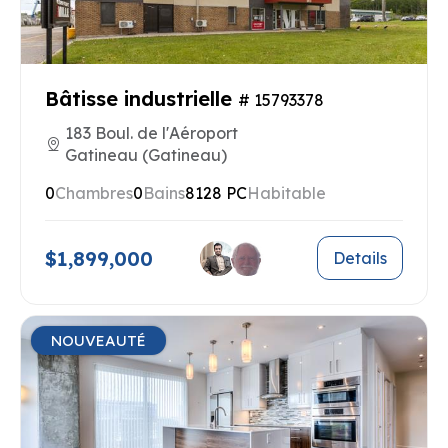
Bâtisse industrielle
# 15793378
183 Boul. de l'Aéroport
Gatineau (Gatineau)
0
Chambres
0
Bains
8128 PC
Habitable
$1,899,000
Details
NOUVEAUTÉ