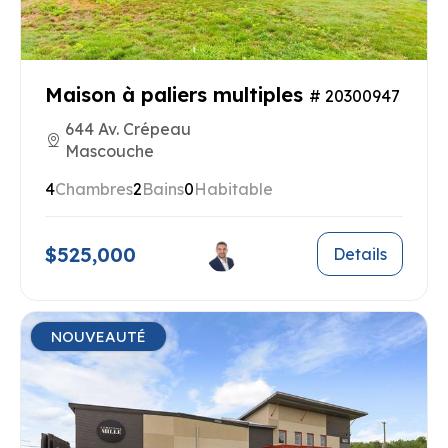
Maison à paliers multiples
# 20300947
644 Av. Crépeau
Mascouche
4
Chambres
2
Bains
0
Habitable
$525,000
Details
NOUVEAUTÉ