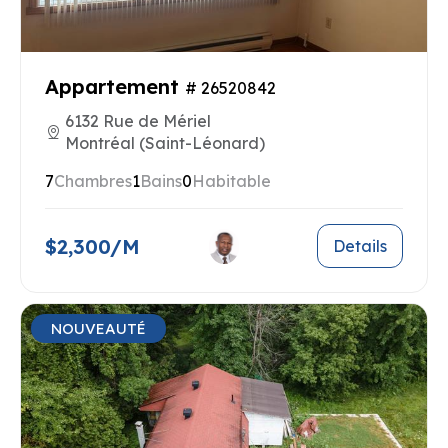
Appartement
# 26520842
6132 Rue de Mériel
Montréal (Saint-Léonard)
7
Chambres
1
Bains
0
Habitable
$2,300/M
Details
NOUVEAUTÉ