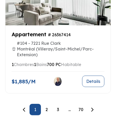
Appartement
# 26367414
#104 - 7221 Rue Clark
Montréal (Villeray/Saint-Michel/Parc-
Extension)
1
Chambres
1
Bains
700 PC
Habitable
$1,885/M
Details
1
2
3
...
70