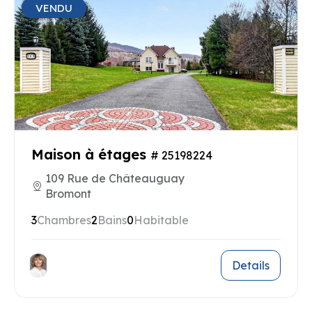
VENDU
Maison à étages
# 25198224
109 Rue de Châteauguay
Bromont
3
Chambres
2
Bains
0
Habitable
Details