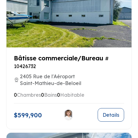
Bâtisse commerciale/Bureau
#
10426732
2405 Rue de l'Aéroport
Saint-Mathieu-de-Beloeil
0
Chambres
0
Bains
0
Habitable
$599,900
Details