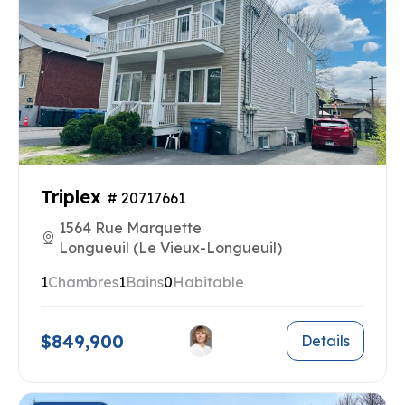
Triplex
# 20717661
1564 Rue Marquette
Longueuil (Le Vieux-Longueuil)
1
Chambres
1
Bains
0
Habitable
$849,900
Details