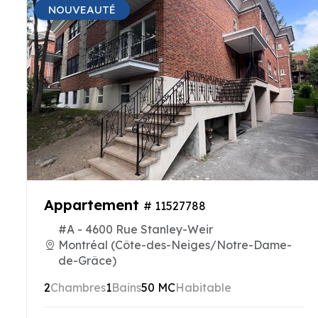
NOUVEAUTÉ
Appartement
# 11527788
#A - 4600 Rue Stanley-Weir
Montréal (Côte-des-Neiges/Notre-Dame-
de-Grâce)
2
Chambres
1
Bains
50 MC
Habitable