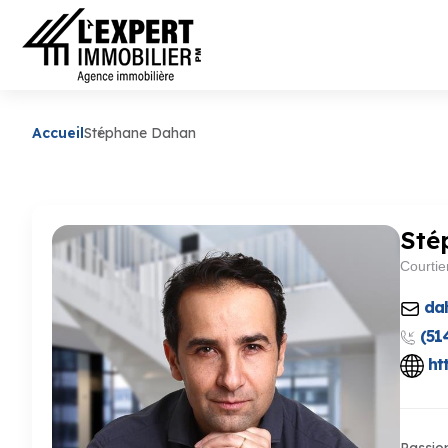
Accueil
Stéphane Dahan
Sté
Courtie
da
(51
ht
Passio