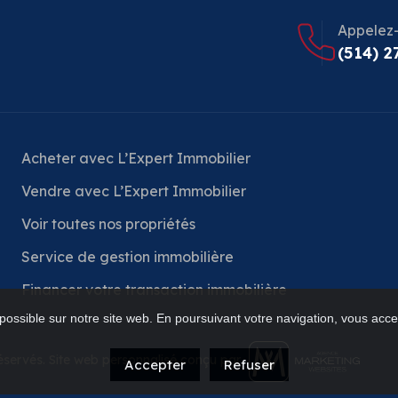
Appelez
(514) 2
Acheter avec L’Expert Immobilier
Vendre avec L’Expert Immobilier
Voir toutes nos propriétés
Service de gestion immobilière
Financer votre transaction immobilière
possible sur notre site web. En poursuivant votre navigation, vous accep
réservés. Site web personnalisé conçu par
Accepter
Refuser