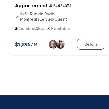
Appartement
# 24424031
2451 Rue de Ryde
Montréal (Le Sud-Ouest)
3
Chambres
1
Bains
0
Habitable
$1,895/M
Details