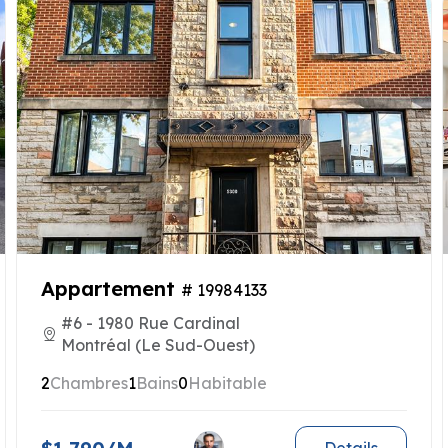
Appartement
# 19984133
#6 - 1980 Rue Cardinal
Montréal (Le Sud-Ouest)
2
Chambres
1
Bains
0
Habitable