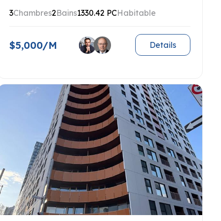
3
Chambres
2
Bains
1330.42 PC
Habitable
$5,000/M
Details