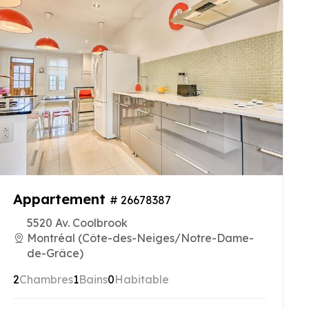
Appartement
# 26678387
5520 Av. Coolbrook
Montréal (Côte-des-Neiges/Notre-Dame-
de-Grâce)
2
Chambres
1
Bains
0
Habitable