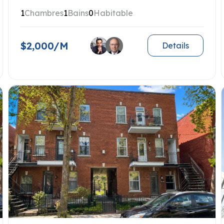
1
Chambres
1
Bains
0
Habitable
$2,000/M
Details