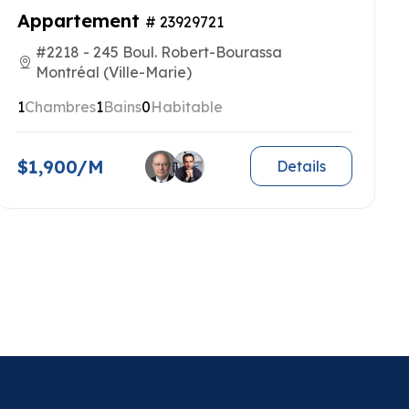
Appartement
# 23929721
#2218 - 245 Boul. Robert-Bourassa
Montréal (Ville-Marie)
1
Chambres
1
Bains
0
Habitable
$1,900/M
Details