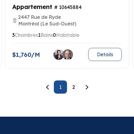
Appartement
# 10645884
2447 Rue de Ryde
Montréal (Le Sud-Ouest)
3
Chambres
1
Bains
0
Habitable
$1,760/M
Details
1
2