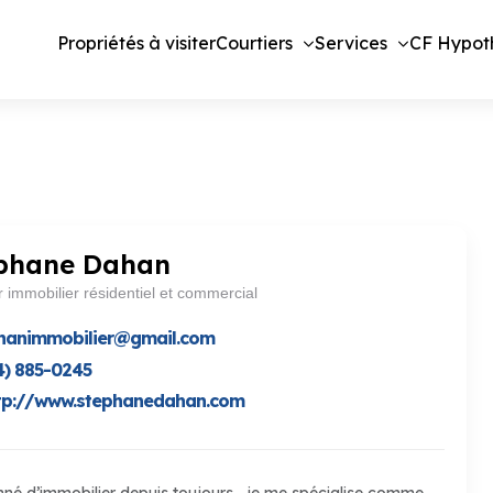
Propriétés à visiter
Courtiers
Services
CF Hypot
phane Dahan
r immobilier résidentiel et commercial
hanimmobilier@gmail.com
4) 885-0245
tp://www.stephanedahan.com
nné d’immobilier depuis toujours , je me spécialise comme