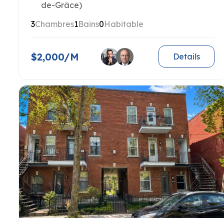
de-Grâce)
3
Chambres
1
Bains
0
Habitable
$2,000/M
Details