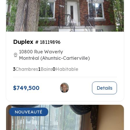
Duplex
# 18119896
10800 Rue Waverly
Montréal (Ahuntsic-Cartierville)
3
Chambres
1
Bains
0
Habitable
$749,500
Details
NOUVEAUTÉ