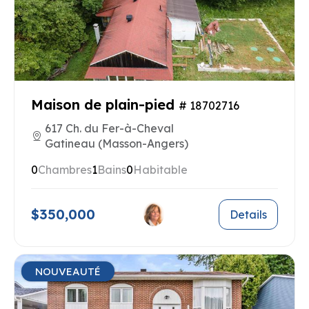
Maison de plain-pied
# 18702716
617 Ch. du Fer-à-Cheval
Gatineau (Masson-Angers)
0
Chambres
1
Bains
0
Habitable
$350,000
Details
NOUVEAUTÉ