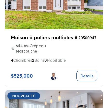
Maison à paliers multiples
# 20300947
644 Av. Crépeau
Mascouche
4
Chambres
2
Bains
0
Habitable
$525,000
Details
NOUVEAUTÉ