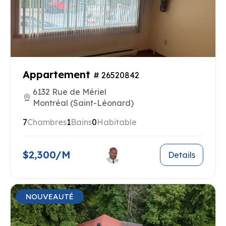
Appartement
# 26520842
6132 Rue de Mériel
Montréal (Saint-Léonard)
7
Chambres
1
Bains
0
Habitable
$2,300/M
Details
NOUVEAUTÉ