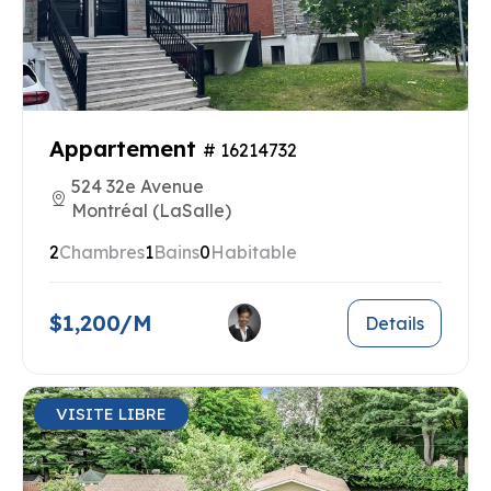
Appartement
# 16214732
524 32e Avenue
Montréal (LaSalle)
2
Chambres
1
Bains
0
Habitable
$1,200/M
Details
VISITE LIBRE