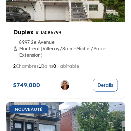
Duplex
# 13086799
8997 2e Avenue
Montréal (Villeray/Saint-Michel/Parc-
Extension)
2
Chambres
1
Bains
0
Habitable
$749,000
Details
NOUVEAUTÉ