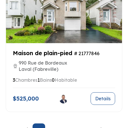
Maison de plain-pied
# 21777846
990 Rue de Bordeaux
Laval (Fabreville)
3
Chambres
1
Bains
0
Habitable
$525,000
Details