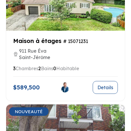
Maison à étages
# 15071231
911 Rue Éva
Saint-Jérôme
3
Chambres
2
Bains
0
Habitable
$589,500
Details
NOUVEAUTÉ