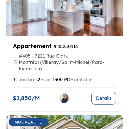
Appartement
# 15250113
#405 - 7221 Rue Clark
Montréal (Villeray/Saint-Michel/Parc-
Extension)
1
Chambres
2
Bains
1300 PC
Habitable
$2,850/M
Details
NOUVEAUTÉ