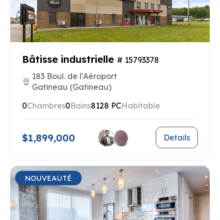
Bâtisse industrielle
# 15793378
183 Boul. de l'Aéroport
Gatineau (Gatineau)
0
Chambres
0
Bains
8128 PC
Habitable
$1,899,000
Details
NOUVEAUTÉ