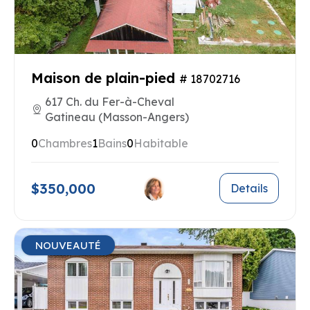
Maison de plain-pied
# 18702716
617 Ch. du Fer-à-Cheval
Gatineau (Masson-Angers)
0
Chambres
1
Bains
0
Habitable
$350,000
Details
NOUVEAUTÉ