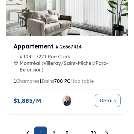
Appartement
# 26367414
#104 - 7221 Rue Clark
Montréal (Villeray/Saint-Michel/Parc-
Extension)
1
Chambres
1
Bains
700 PC
Habitable
$1,885/M
Details
1
2
3
...
70