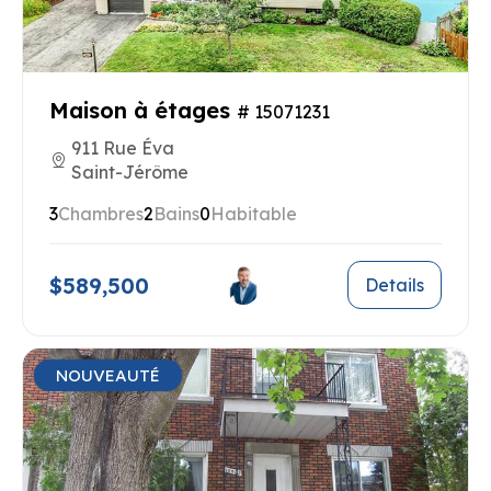
Maison à étages
# 15071231
911 Rue Éva
Saint-Jérôme
3
Chambres
2
Bains
0
Habitable
$589,500
Details
NOUVEAUTÉ