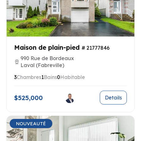
Maison de plain-pied
# 21777846
990 Rue de Bordeaux
Laval (Fabreville)
3
Chambres
1
Bains
0
Habitable
$525,000
Details
NOUVEAUTÉ