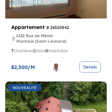
Appartement
# 26520842
6132 Rue de Mériel
Montréal (Saint-Léonard)
7
Chambres
1
Bains
0
Habitable
$2,300/M
Details
NOUVEAUTÉ