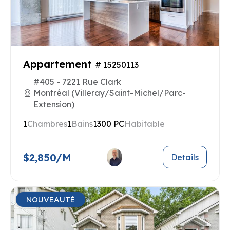
Appartement
# 15250113
#405 - 7221 Rue Clark
Montréal (Villeray/Saint-Michel/Parc-
Extension)
1
Chambres
1
Bains
1300 PC
Habitable
$2,850/M
Details
NOUVEAUTÉ