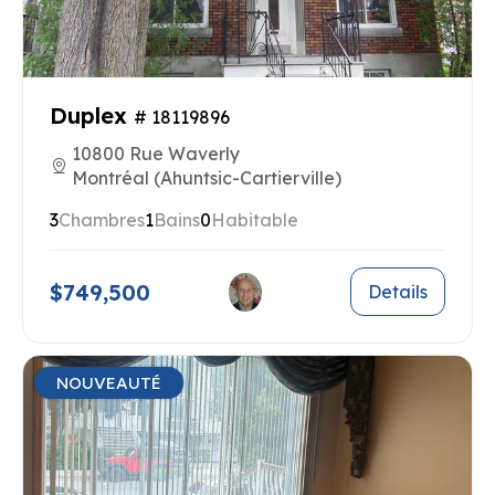
Duplex
# 18119896
10800 Rue Waverly
Montréal (Ahuntsic-Cartierville)
3
Chambres
1
Bains
0
Habitable
$749,500
Details
NOUVEAUTÉ