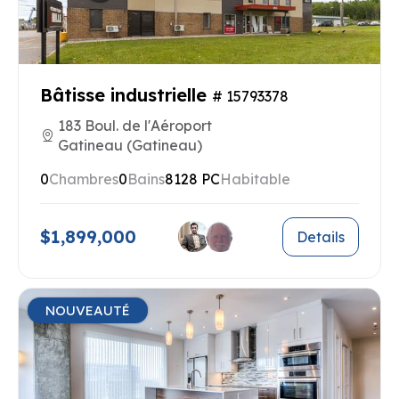
Bâtisse industrielle
# 15793378
183 Boul. de l'Aéroport
Gatineau (Gatineau)
0
Chambres
0
Bains
8128 PC
Habitable
$1,899,000
Details
NOUVEAUTÉ