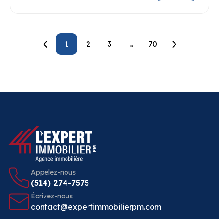
1
2
3
...
70
Appelez-nous
(514) 274-7575
Écrivez-nous
contact@expertimmobilierpm.com