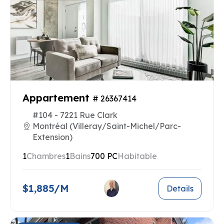
Appartement
# 26367414
#104 - 7221 Rue Clark
Montréal (Villeray/Saint-Michel/Parc-
Extension)
1
Chambres
1
Bains
700 PC
Habitable
$1,885/M
Details