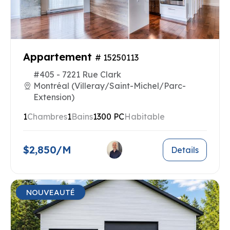
Appartement
# 15250113
#405 - 7221 Rue Clark
Montréal (Villeray/Saint-Michel/Parc-
Extension)
1
Chambres
1
Bains
1300 PC
Habitable
$2,850/M
Details
NOUVEAUTÉ