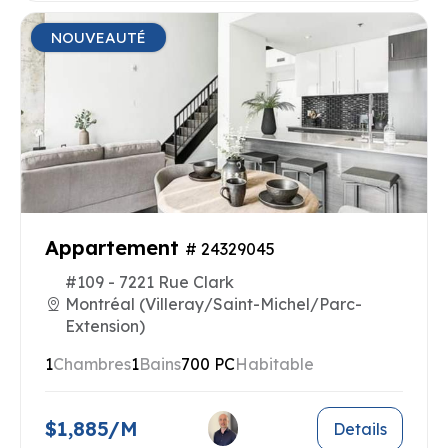
NOUVEAUTÉ
Appartement
# 24329045
#109 - 7221 Rue Clark
Montréal (Villeray/Saint-Michel/Parc-
Extension)
1
Chambres
1
Bains
700 PC
Habitable
$1,885/M
Details