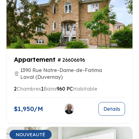
Appartement
# 26606696
1390 Rue Notre-Dame-de-Fatima
Laval (Duvernay)
2
Chambres
1
Bains
960 PC
Habitable
$1,950/M
Details
NOUVEAUTÉ