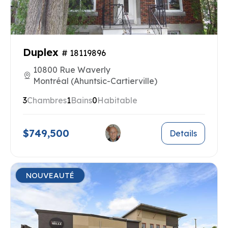
Duplex
# 18119896
10800 Rue Waverly
Montréal (Ahuntsic-Cartierville)
3
Chambres
1
Bains
0
Habitable
$749,500
Details
NOUVEAUTÉ