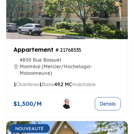
Appartement
# 21768535
4800 Rue Bossuet
Montréal (Mercier/Hochelaga-
Maisonneuve)
1
Chambres
1
Bains
49.2 MC
Habitable
$1,300/M
Details
NOUVEAUTÉ