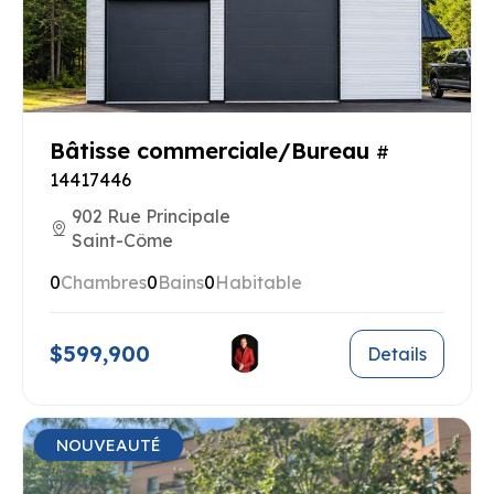
Bâtisse commerciale/Bureau
#
14417446
902 Rue Principale
Saint-Côme
0
Chambres
0
Bains
0
Habitable
$599,900
Details
NOUVEAUTÉ