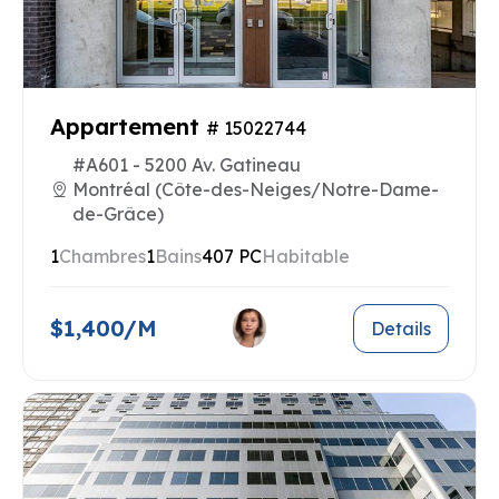
Appartement
# 15022744
#A601 - 5200 Av. Gatineau
Montréal (Côte-des-Neiges/Notre-Dame-
de-Grâce)
1
Chambres
1
Bains
407 PC
Habitable
$1,400/M
Details