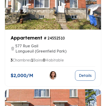
Appartement
# 24552510
577 Rue Gail
Longueuil (Greenfield Park)
3
Chambres
1
Bains
0
Habitable
$2,000/M
Details