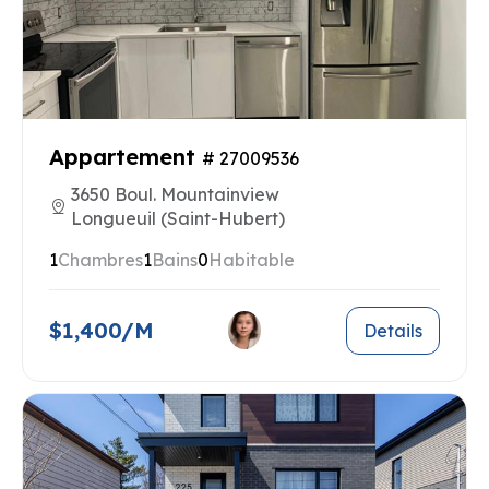
Appartement
# 27009536
3650 Boul. Mountainview
Longueuil (Saint-Hubert)
1
Chambres
1
Bains
0
Habitable
$1,400/M
Details