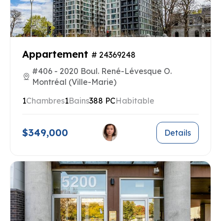
Appartement
# 24369248
#406 - 2020 Boul. René-Lévesque O.
Montréal (Ville-Marie)
1
Chambres
1
Bains
388 PC
Habitable
$349,000
Details