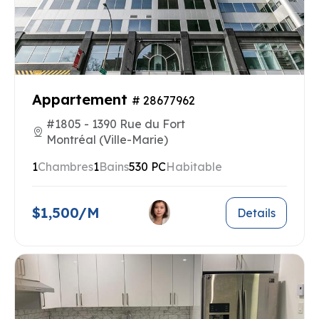
Appartement
# 28677962
#1805 - 1390 Rue du Fort
Montréal (Ville-Marie)
1
Chambres
1
Bains
530 PC
Habitable
$1,500/M
Details