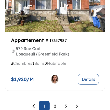
Appartement
# 17357987
579 Rue Gail
Longueuil (Greenfield Park)
3
Chambres
1
Bains
0
Habitable
$1,920/M
Details
1
2
3