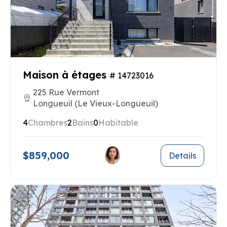
Maison à étages
# 14723016
225 Rue Vermont
Longueuil (Le Vieux-Longueuil)
4
Chambres
2
Bains
0
Habitable
$859,000
Details