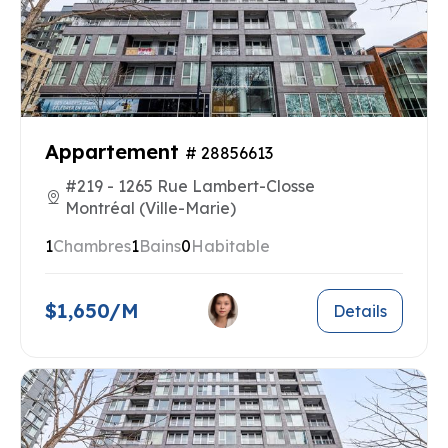
Appartement
# 28856613
#219 - 1265 Rue Lambert-Closse
Montréal (Ville-Marie)
1
Chambres
1
Bains
0
Habitable
$1,650/M
Details