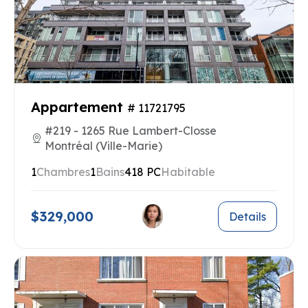
Appartement
# 11721795
#219 - 1265 Rue Lambert-Closse
Montréal (Ville-Marie)
1
Chambres
1
Bains
418 PC
Habitable
$329,000
Details