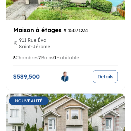
Maison à étages
# 15071231
911 Rue Éva
Saint-Jérôme
3
Chambres
2
Bains
0
Habitable
$589,500
Details
NOUVEAUTÉ