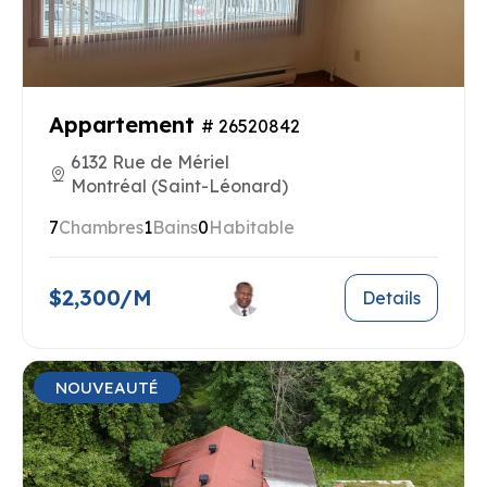
Appartement
# 26520842
6132 Rue de Mériel
Montréal (Saint-Léonard)
7
Chambres
1
Bains
0
Habitable
$2,300/M
Details
NOUVEAUTÉ