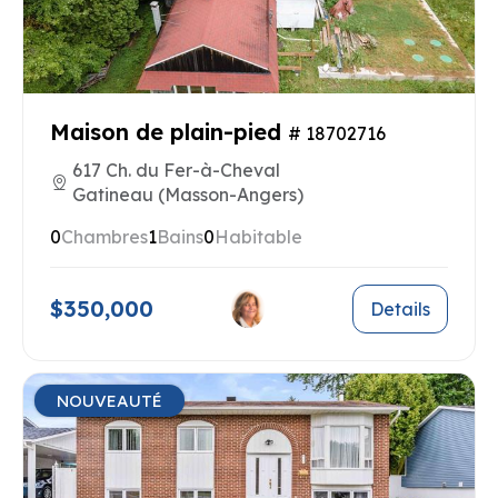
Maison de plain-pied
# 18702716
617 Ch. du Fer-à-Cheval
Gatineau (Masson-Angers)
0
Chambres
1
Bains
0
Habitable
$350,000
Details
NOUVEAUTÉ