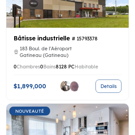
Bâtisse industrielle
# 15793378
183 Boul. de l'Aéroport
Gatineau (Gatineau)
0
Chambres
0
Bains
8128 PC
Habitable
$1,899,000
Details
NOUVEAUTÉ