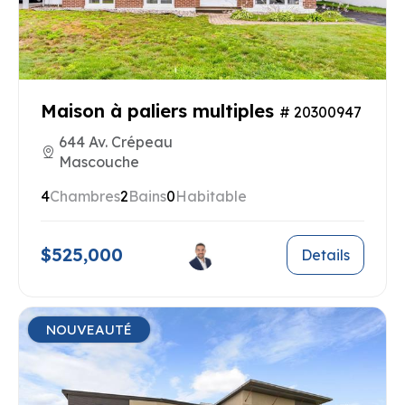
Maison à paliers multiples
# 20300947
644 Av. Crépeau
Mascouche
4
Chambres
2
Bains
0
Habitable
$525,000
Details
NOUVEAUTÉ