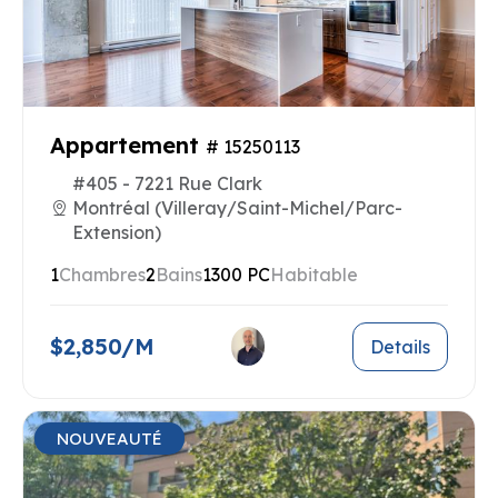
Appartement
# 15250113
#405 - 7221 Rue Clark
Montréal (Villeray/Saint-Michel/Parc-
Extension)
1
Chambres
2
Bains
1300 PC
Habitable
$2,850/M
Details
NOUVEAUTÉ