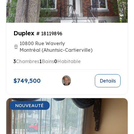
Duplex
# 18119896
10800 Rue Waverly
Montréal (Ahuntsic-Cartierville)
3
Chambres
1
Bains
0
Habitable
$749,500
Details
NOUVEAUTÉ