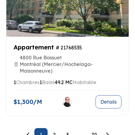
Appartement
# 21768535
4800 Rue Bossuet
Montréal (Mercier/Hochelaga-
Maisonneuve)
1
Chambres
1
Bains
49.2 MC
Habitable
$1,300/M
Details
1
2
3
...
70