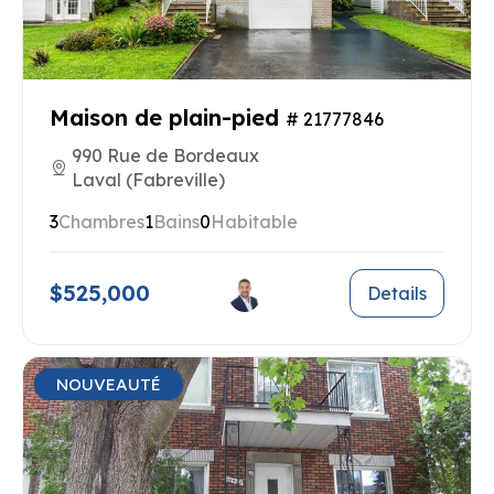
Maison de plain-pied
# 21777846
990 Rue de Bordeaux
Laval (Fabreville)
3
Chambres
1
Bains
0
Habitable
$525,000
Details
NOUVEAUTÉ