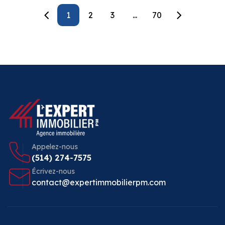
1
2
3
...
70
Appelez-nous
(514) 274-7575
Écrivez-nous
contact@expertimmobilierpm.com