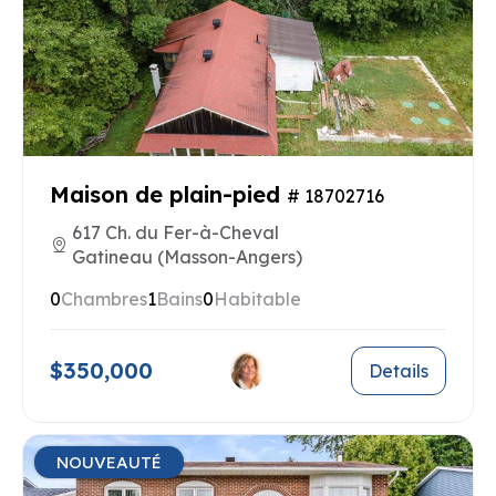
Maison de plain-pied
# 18702716
617 Ch. du Fer-à-Cheval
Gatineau (Masson-Angers)
0
Chambres
1
Bains
0
Habitable
$350,000
Details
NOUVEAUTÉ