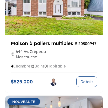
Maison à paliers multiples
# 20300947
644 Av. Crépeau
Mascouche
4
Chambres
2
Bains
0
Habitable
$525,000
Details
NOUVEAUTÉ