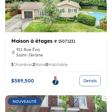
Maison à étages
# 15071231
911 Rue Éva
Saint-Jérôme
3
Chambres
2
Bains
0
Habitable
$589,500
Details
NOUVEAUTÉ