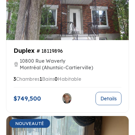
Duplex
# 18119896
10800 Rue Waverly
Montréal (Ahuntsic-Cartierville)
3
Chambres
1
Bains
0
Habitable
$749,500
Details
NOUVEAUTÉ