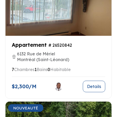
Appartement
# 26520842
6132 Rue de Mériel
Montréal (Saint-Léonard)
7
Chambres
1
Bains
0
Habitable
$2,300/M
Details
NOUVEAUTÉ