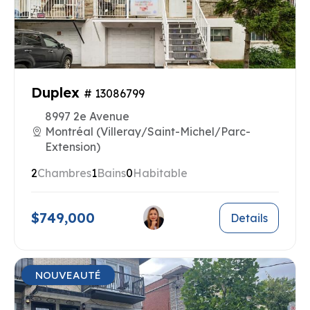
Duplex
# 13086799
8997 2e Avenue
Montréal (Villeray/Saint-Michel/Parc-
Extension)
2
Chambres
1
Bains
0
Habitable
$749,000
Details
NOUVEAUTÉ