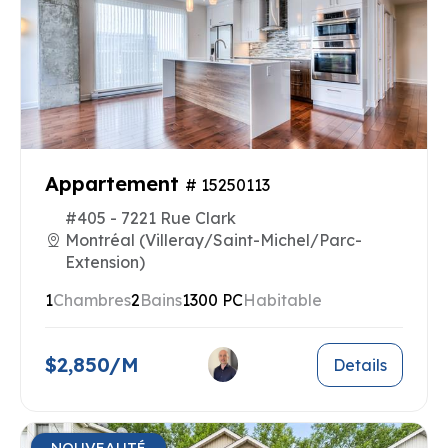
Appartement
# 15250113
#405 - 7221 Rue Clark
Montréal (Villeray/Saint-Michel/Parc-
Extension)
1
Chambres
2
Bains
1300 PC
Habitable
$2,850/M
Details
NOUVEAUTÉ