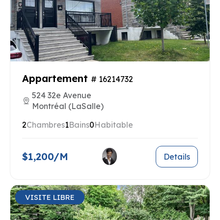
Appartement
# 16214732
524 32e Avenue
Montréal (LaSalle)
2
Chambres
1
Bains
0
Habitable
$1,200/M
Details
VISITE LIBRE