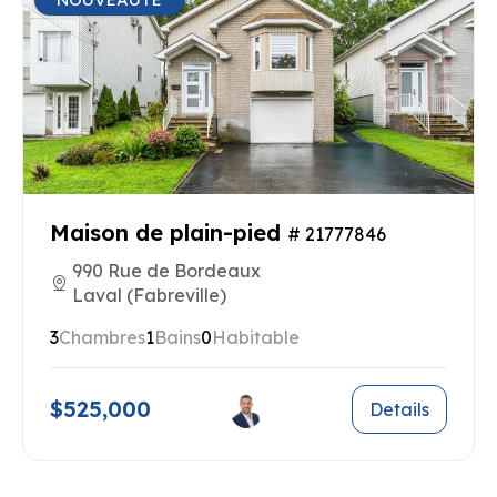
Maison de plain-pied
# 21777846
990 Rue de Bordeaux
Laval (Fabreville)
3
Chambres
1
Bains
0
Habitable
$525,000
Details