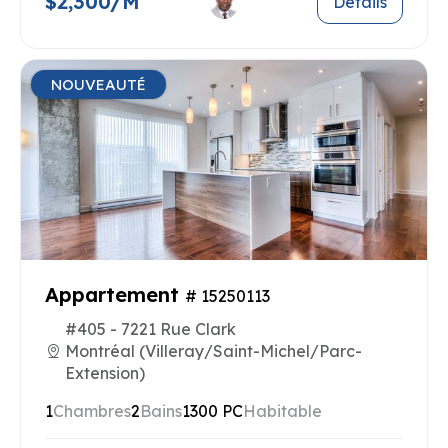
$2,300/M
Details
NOUVEAUTÉ
Appartement
# 15250113
#405 - 7221 Rue Clark
Montréal (Villeray/Saint-Michel/Parc-
Extension)
1
Chambres
2
Bains
1300 PC
Habitable