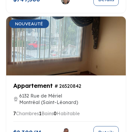
NOUVEAUTÉ
Appartement
# 26520842
6132 Rue de Mériel
Montréal (Saint-Léonard)
7
Chambres
1
Bains
0
Habitable