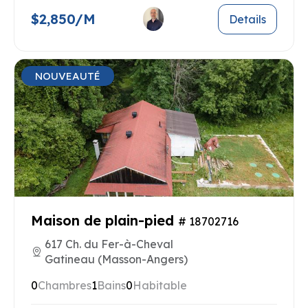
$2,850/M
Details
NOUVEAUTÉ
Maison de plain-pied
# 18702716
617 Ch. du Fer-à-Cheval
Gatineau (Masson-Angers)
0
Chambres
1
Bains
0
Habitable