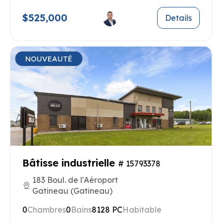
$525,000
Details
NOUVEAUTÉ
Bâtisse industrielle
# 15793378
183 Boul. de l'Aéroport
Gatineau (Gatineau)
0
Chambres
0
Bains
8128 PC
Habitable