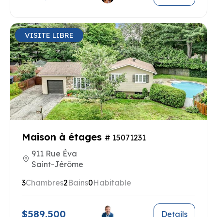
VISITE LIBRE
Maison à étages
# 15071231
911 Rue Éva
Saint-Jérôme
3
Chambres
2
Bains
0
Habitable
$589,500
Details