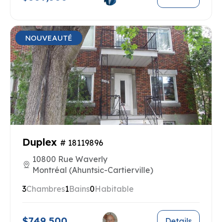
NOUVEAUTÉ
Duplex
# 18119896
10800 Rue Waverly
Montréal (Ahuntsic-Cartierville)
3
Chambres
1
Bains
0
Habitable
$749,500
Details