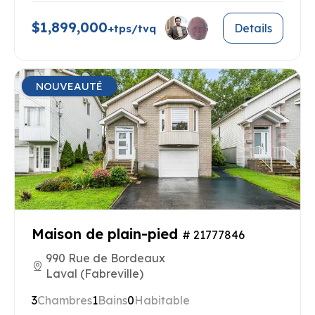
$1,899,000
Details
+tps/tvq
NOUVEAUTÉ
Maison de plain-pied
# 21777846
990 Rue de Bordeaux
Laval (Fabreville)
3
Chambres
1
Bains
0
Habitable