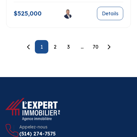
$525,000
Details
1
2
3
...
70
Appelez-nous
(514) 274-7575