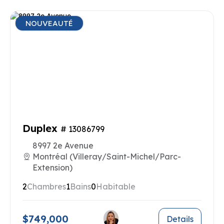
NOUVEAUTÉ
Duplex
# 13086799
8997 2e Avenue
Montréal (Villeray/Saint-Michel/Parc-
Extension)
2
Chambres
1
Bains
0
Habitable
$749,000
Details