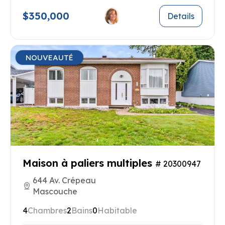
$350,000
Details
NOUVEAUTÉ
Maison à paliers multiples
# 20300947
644 Av. Crépeau
Mascouche
4
Chambres
2
Bains
0
Habitable