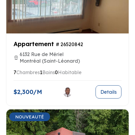
Appartement
# 26520842
6132 Rue de Mériel
Montréal (Saint-Léonard)
7
Chambres
1
Bains
0
Habitable
$2,300/M
Details
NOUVEAUTÉ