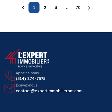
1
2
3
...
70
Appelez-nous
(514) 274-7575
Écrivez-nous
contact@expertimmobilierpm.com