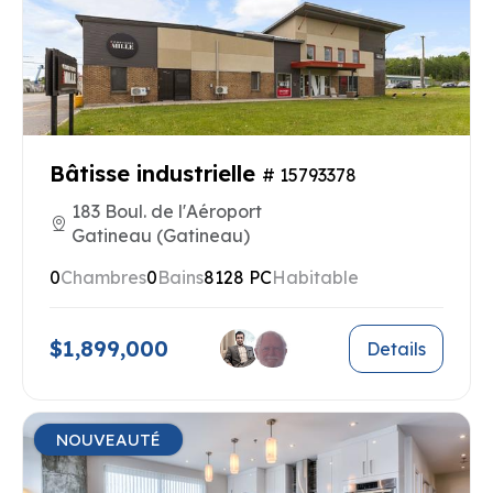
Bâtisse industrielle
# 15793378
183 Boul. de l'Aéroport
Gatineau (Gatineau)
0
Chambres
0
Bains
8128 PC
Habitable
$1,899,000
Details
NOUVEAUTÉ