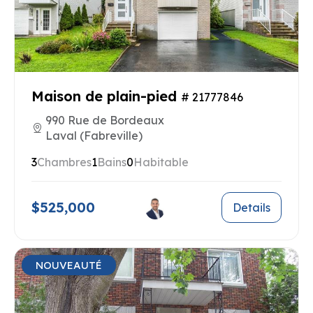
Maison de plain-pied
# 21777846
990 Rue de Bordeaux
Laval (Fabreville)
3
Chambres
1
Bains
0
Habitable
$525,000
Details
NOUVEAUTÉ