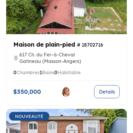
Maison de plain-pied
# 18702716
617 Ch. du Fer-à-Cheval
Gatineau (Masson-Angers)
0
Chambres
1
Bains
0
Habitable
$350,000
Details
NOUVEAUTÉ