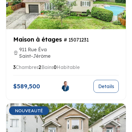
Maison à étages
# 15071231
911 Rue Éva
Saint-Jérôme
3
Chambres
2
Bains
0
Habitable
$589,500
Details
NOUVEAUTÉ