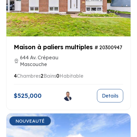
Maison à paliers multiples
# 20300947
644 Av. Crépeau
Mascouche
4
Chambres
2
Bains
0
Habitable
$525,000
Details
NOUVEAUTÉ