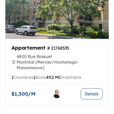
Appartement
# 21768535
4800 Rue Bossuet
Montréal (Mercier/Hochelaga-
Maisonneuve)
1
Chambres
1
Bains
49.2 MC
Habitable
$1,300/M
Details