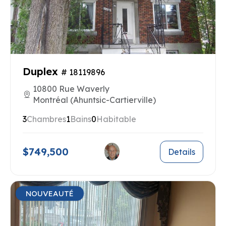
Duplex
# 18119896
10800 Rue Waverly
Montréal (Ahuntsic-Cartierville)
3
Chambres
1
Bains
0
Habitable
$749,500
Details
NOUVEAUTÉ