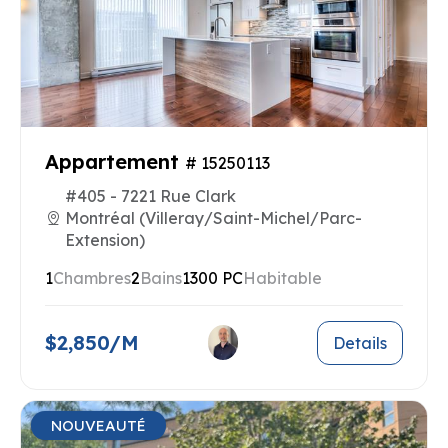
Appartement
# 15250113
#405 - 7221 Rue Clark
Montréal (Villeray/Saint-Michel/Parc-
Extension)
1
Chambres
2
Bains
1300 PC
Habitable
$2,850/M
Details
NOUVEAUTÉ