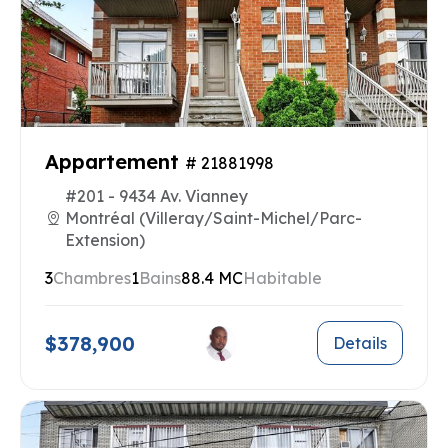
Appartement
# 21881998
#201 - 9434 Av. Vianney
Montréal (Villeray/Saint-Michel/Parc-
Extension)
3
Chambres
1
Bains
88.4 MC
Habitable
$378,900
Details