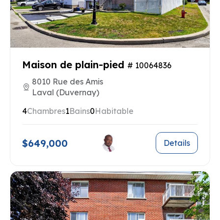
Maison de plain-pied
# 10064836
8010 Rue des Amis
Laval (Duvernay)
4
Chambres
1
Bains
0
Habitable
$649,000
Details