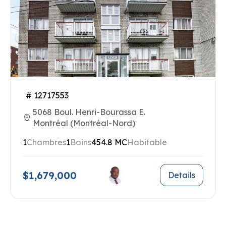
# 12717553
5068 Boul. Henri-Bourassa E.
Montréal (Montréal-Nord)
1
Chambres
1
Bains
454.8 MC
Habitable
$1,679,000
Details