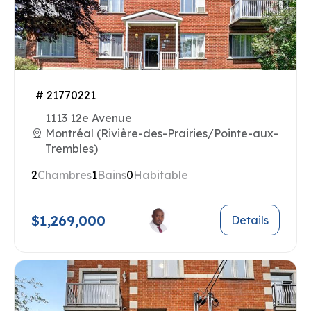
# 21770221
1113 12e Avenue
Montréal (Rivière-des-Prairies/Pointe-aux-
Trembles)
2
Chambres
1
Bains
0
Habitable
$1,269,000
Details