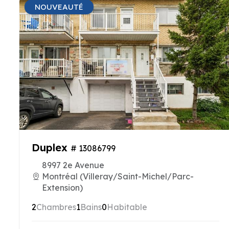
NOUVEAUTÉ
Duplex
# 13086799
8997 2e Avenue
Montréal (Villeray/Saint-Michel/Parc-
Extension)
2
Chambres
1
Bains
0
Habitable