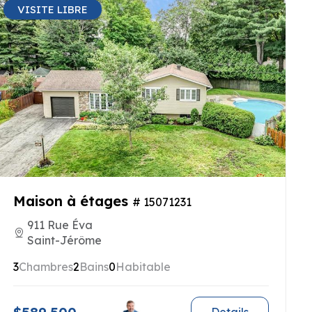
VISITE LIBRE
Maison à étages
# 15071231
911 Rue Éva
Saint-Jérôme
3
Chambres
2
Bains
0
Habitable