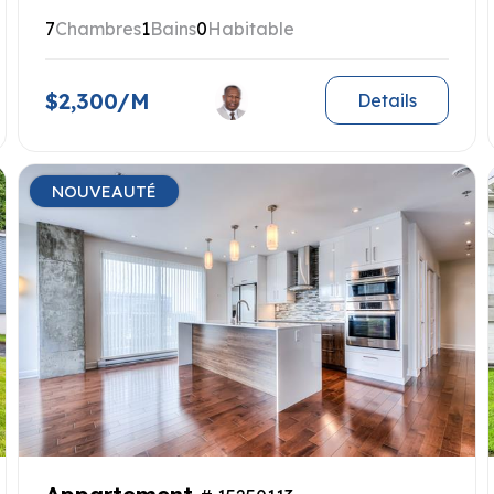
7
Chambres
1
Bains
0
Habitable
$2,300/M
Details
NOUVEAUTÉ