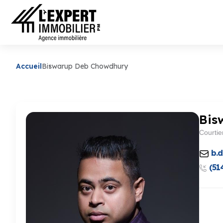
Accueil
Biswarup Deb Chowdhury
Bis
Courtie
b.
(51