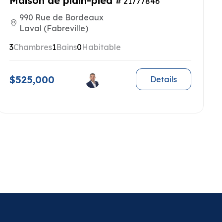
Maison de plain-pied
# 21777846
990 Rue de Bordeaux
Laval (Fabreville)
3
Chambres
1
Bains
0
Habitable
$525,000
Details