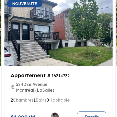
NOUVEAUTÉ
Appartement
# 16214732
524 32e Avenue
Montréal (LaSalle)
2
Chambres
1
Bains
0
Habitable