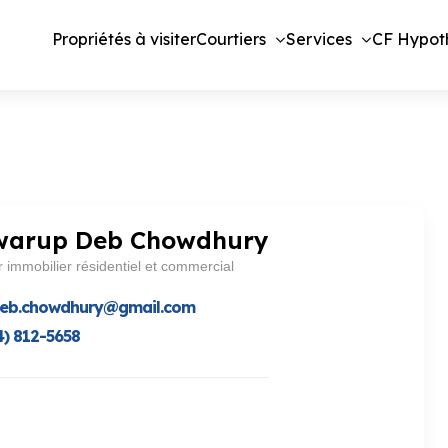
Propriétés à visiter
Courtiers
Services
CF Hypot
warup Deb Chowdhury
r immobilier résidentiel et commercial
deb.chowdhury@gmail.com
4) 812-5658