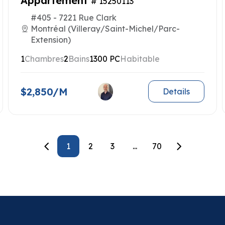
Appartement
# 15250113
#405 - 7221 Rue Clark
Montréal (Villeray/Saint-Michel/Parc-
Extension)
1
Chambres
2
Bains
1300 PC
Habitable
$2,850/M
Details
1
2
3
...
70