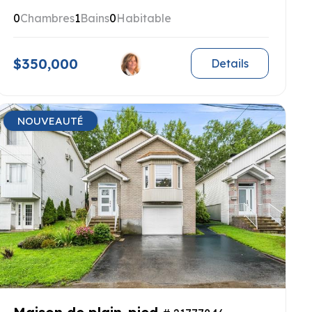
0
Chambres
1
Bains
0
Habitable
$350,000
Details
NOUVEAUTÉ