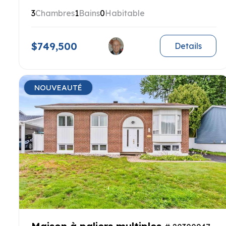
3
Chambres
1
Bains
0
Habitable
$749,500
Details
NOUVEAUTÉ