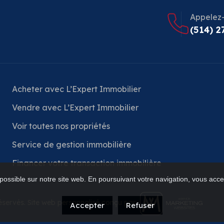
Appelez
(514) 2
Acheter avec L’Expert Immobilier
Vendre avec L’Expert Immobilier
Voir toutes nos propriétés
Service de gestion immobilière
Financer votre transaction immobilière
possible sur notre site web. En poursuivant votre navigation, vous accep
réservés. Site web personnalisé conçu par
Accepter
Refuser