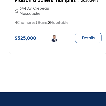
Maison à paliers multiples
# 20300947
644 Av. Crépeau
Mascouche
4
Chambres
2
Bains
0
Habitable
$525,000
Details