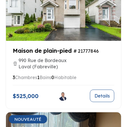
Maison de plain-pied
# 21777846
990 Rue de Bordeaux
Laval (Fabreville)
3
Chambres
1
Bains
0
Habitable
$525,000
Details
NOUVEAUTÉ