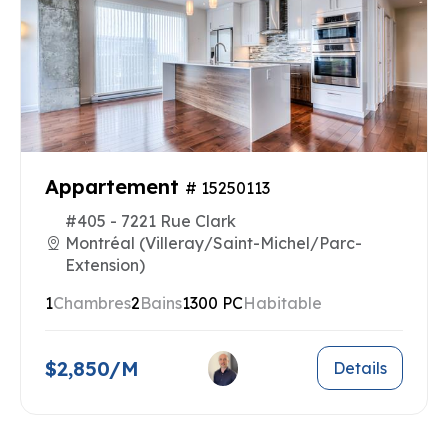
Appartement
# 15250113
#405 - 7221 Rue Clark
Montréal (Villeray/Saint-Michel/Parc-
Extension)
1
Chambres
2
Bains
1300 PC
Habitable
$2,850/M
Details