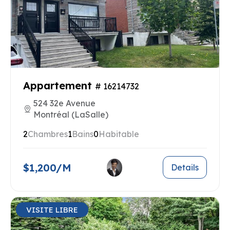
Appartement
# 16214732
524 32e Avenue
Montréal (LaSalle)
2
Chambres
1
Bains
0
Habitable
$1,200/M
Details
VISITE LIBRE