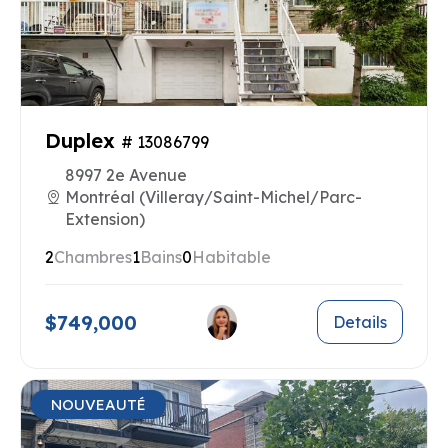
Duplex
# 13086799
8997 2e Avenue
Montréal (Villeray/Saint-Michel/Parc-
Extension)
2
Chambres
1
Bains
0
Habitable
$749,000
Details
NOUVEAUTÉ