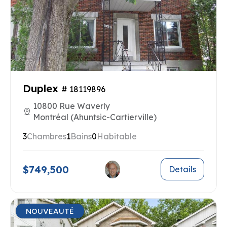
Duplex
# 18119896
10800 Rue Waverly
Montréal (Ahuntsic-Cartierville)
3
Chambres
1
Bains
0
Habitable
$749,500
Details
NOUVEAUTÉ