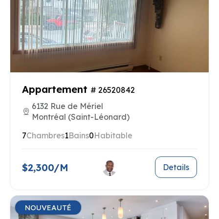
Appartement
# 26520842
6132 Rue de Mériel
Montréal (Saint-Léonard)
7
Chambres
1
Bains
0
Habitable
$2,300/M
Details
NOUVEAUTÉ