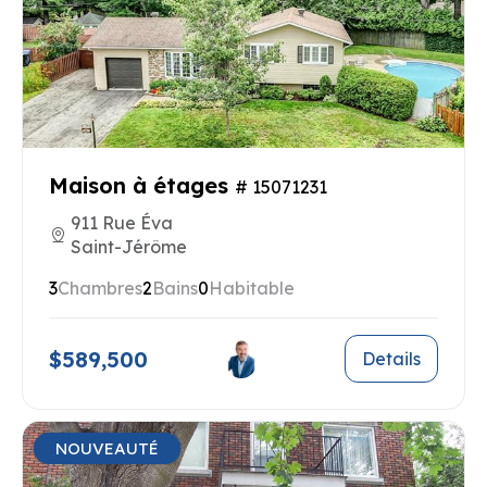
Maison à étages
# 15071231
911 Rue Éva
Saint-Jérôme
3
Chambres
2
Bains
0
Habitable
$589,500
Details
NOUVEAUTÉ