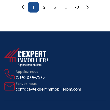
1
2
3
...
70
Appelez-nous
(514) 274-7575
Écrivez-nous
contact@expertimmobilierpm.com