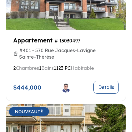
Appartement
# 13030497
#401 - 570 Rue Jacques-Lavigne
Sainte-Thérèse
2
Chambres
1
Bains
1123 PC
Habitable
$444,000
Details
NOUVEAUTÉ