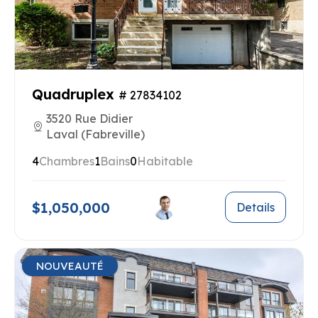
Quadruplex
# 27834102
3520 Rue Didier
Laval (Fabreville)
4
Chambres
1
Bains
0
Habitable
$1,050,000
Details
NOUVEAUTÉ