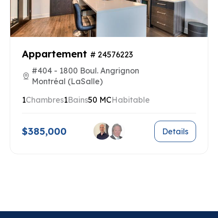
Appartement
# 24576223
#404 - 1800 Boul. Angrignon
Montréal (LaSalle)
1
Chambres
1
Bains
50 MC
Habitable
$385,000
Details