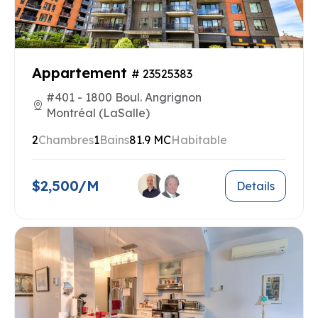
Appartement
# 23525383
#401 - 1800 Boul. Angrignon
Montréal (LaSalle)
2
Chambres
1
Bains
81.9 MC
Habitable
$2,500/M
Details