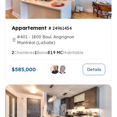
Appartement
# 24961454
#401 - 1800 Boul. Angrignon
Montréal (LaSalle)
2
Chambres
1
Bains
81.9 MC
Habitable
$585,000
Details