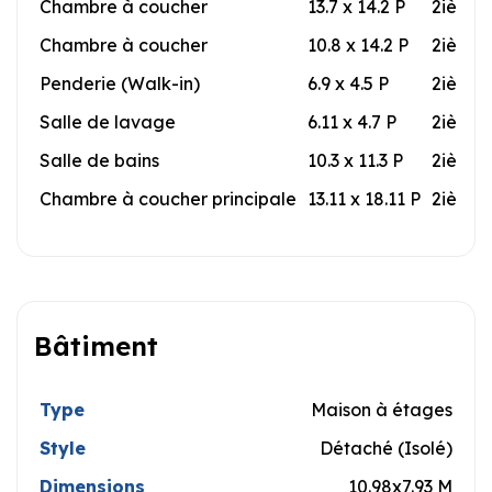
Chambre à coucher
13.7 x 14.2 P
2ième 
Chambre à coucher
10.8 x 14.2 P
2ième 
Penderie (Walk-in)
6.9 x 4.5 P
2ième 
Salle de lavage
6.11 x 4.7 P
2ième 
Salle de bains
10.3 x 11.3 P
2ième 
Chambre à coucher principale
13.11 x 18.11 P
2ième 
Bâtiment
Type
Maison à étages
Style
Détaché (Isolé)
Dimensions
10.98x7.93 M