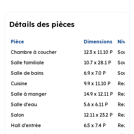
Détails des pièces
Pièce
Dimensions
Nivea
Chambre à coucher
12.3 x 11.10 P
Sous-s
Salle familiale
10.7 x 28.1 P
Sous-s
Salle de bains
6.9 x 7.0 P
Sous-s
Cuisine
9.9 x 11.10 P
Rez-de
Salle à manger
14.9 x 12.11 P
Rez-de
Salle d'eau
5.6 x 6.11 P
Rez-de
Salon
12.11 x 23.2 P
Rez-de
Hall d'entrée
6.5 x 7.4 P
Rez-de