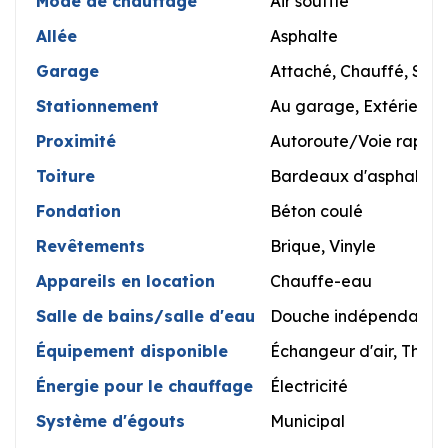
Mode de chauffage
Air soufflé
Allée
Asphalte
Garage
Attaché, Chauffé, Simp
Stationnement
Au garage, Extérieur
Proximité
Autoroute/Voie rapide,
Toiture
Bardeaux d'asphalte
Fondation
Béton coulé
Revêtements
Brique, Vinyle
Appareils en location
Chauffe-eau
Salle de bains/salle d'eau
Douche indépendante
Équipement disponible
Échangeur d'air, Ther
Énergie pour le chauffage
Électricité
Système d'égouts
Municipal