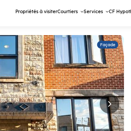
Propriétés à visiter
Courtiers
Services
CF Hypot
Façade