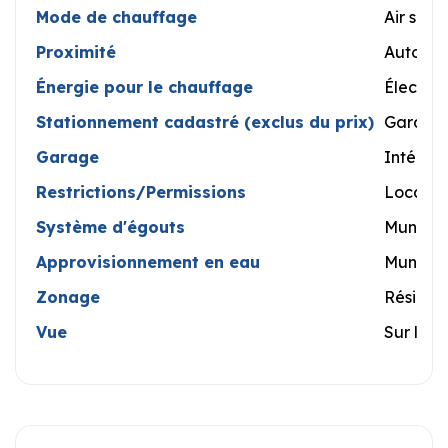
Mode de chauffage
Air souf
Proximité
Autorout
Énergie pour le chauffage
Électrici
Stationnement cadastré (exclus du prix)
Garage
Garage
Intégré
Restrictions/Permissions
Locatio
Système d'égouts
Municip
Approvisionnement en eau
Municipa
Zonage
Résident
Vue
Sur la vi